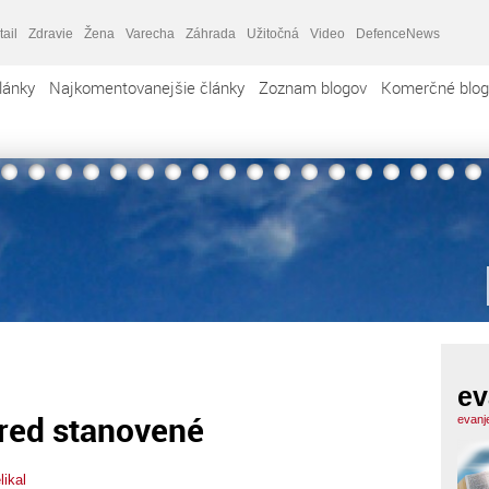
tail
Zdravie
Žena
Varecha
Záhrada
Užitočná
Video
DefenceNews
lánky
Najkomentovanejšie články
Zoznam blogov
Komerčné blog
ev
pred stanovené
evanje
likal