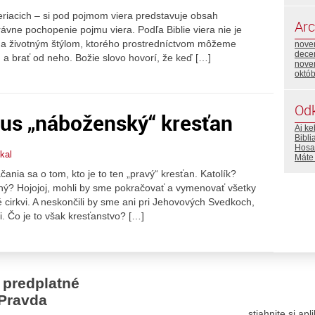
veriacich – si pod pojmom viera predstavuje obsah
Arc
ávne pochopenie pojmu viera. Podľa Biblie viera nie je
m a životným štýlom, ktorého prostredníctvom môžeme
nove
dece
a brať od neho. Božie slovo hovorí, že keď […]
nove
októ
Od
us „náboženský“ kresťan
Aj ke
Bibli
Hosa
ikal
Máte
láčania sa o tom, kto je to ten „pravý“ kresťan. Katolík?
ný? Hojojoj, mohli by sme pokračovať a vymenovať všetky
 cirkvi. A neskončili by sme ani pri Jehovových Svedkoch,
i. Čo je to však kresťanstvo? […]
 predplatné
Pravda
stiahnite si ap