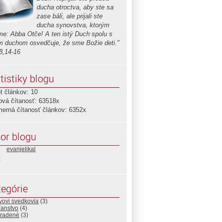
ducha otroctva, aby ste sa
zase báli, ale prijali ste
ducha synovstva, ktorým
me: Abba Otče! A ten istý Duch spolu s
m duchom osvedčuje, že sme Božie deti."
8,14-16
tistiky blogu
t článkov: 10
ová čítanosť: 63518x
merná čítanosť článkov: 6352x
or blogu
evanjelikal
egórie
vovi svedkovia
(3)
ťanstvo
(4)
radené
(3)