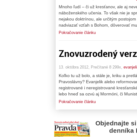
Mnoho ľudí – či už kresťanov, ale aj ne
náboženského učenia. To však nie je spr
nejakou doktrínou, ale určitým postojo
nadviazať vzťah s Bohom, dôverovať mu 
Pokračovanie článku
Znovuzrodený verz
13. októbra 2012, Prečítané 8 299x,
evanjel
Koľko tu už bolo, a stále je, kriku a pret
Pravoslávny? Evanjelik alebo reformova
registrované i neregistrované kresťanské
lebo hneď sa ozvú aj Mormóni, či Munist
Pokračovanie článku
Objednajte si
denníka 