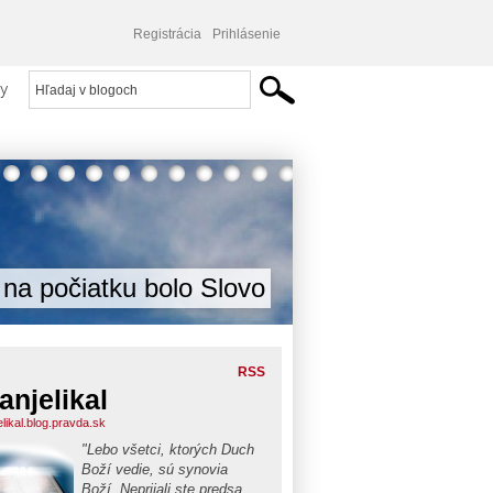
Registrácia
Prihlásenie
y
na počiatku bolo Slovo
RSS
anjelikal
likal.blog.pravda.sk
"Lebo všetci, ktorých Duch
Boží vedie, sú synovia
Boží. Neprijali ste predsa