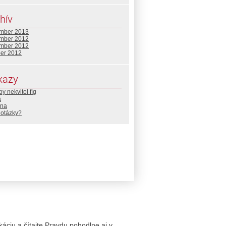
hív
mber 2013
mber 2012
mber 2012
ber 2012
kazy
by nekvitol fíg
a
na
 otázky?
likáciu a čítajte Pravdu pohodlne aj v