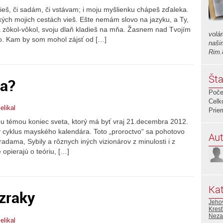
ieš, či sadám, či vstávam; i moju myšlienku chápeš zďaleka.
tkých mojich cestách vieš. Ešte nemám slovo na jazyku, a Ty,
 zôkol-vôkol, svoju dlaň kladieš na mňa. Žasnem nad Tvojím
volá
o. Kam by som mohol zájsť od […]
naši
Rim.
Šta
ta?
Poče
Celk
elikal
Prie
ou témou koniec sveta, ktorý má byť vraj 21.decembra 2012.
 cyklus mayského kalendára. Toto „proroctvo“ sa pohotovo
Aut
radama, Sybily a rôznych iných vizionárov z minulosti i z
 opierajú o teóriu, […]
Kat
ázraky
Jeho
Kres
Neza
elikal