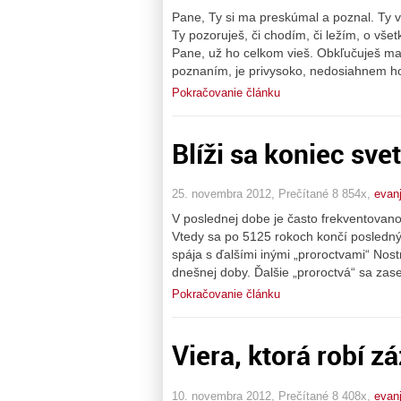
Pane, Ty si ma preskúmal a poznal. Ty v
Ty pozoruješ, či chodím, či ležím, o vše
Pane, už ho celkom vieš. Obkľučuješ ma
poznaním, je privysoko, nedosiahnem h
Pokračovanie článku
Blíži sa koniec sve
25. novembra 2012, Prečítané 8 854x,
evanj
V poslednej dobe je často frekventovan
Vtedy sa po 5125 rokoch končí posledný
spája s ďalšími inými „proroctvami“ Nost
dnešnej doby. Ďalšie „proroctvá“ sa zase
Pokračovanie článku
Viera, ktorá robí z
10. novembra 2012, Prečítané 8 408x,
evanj